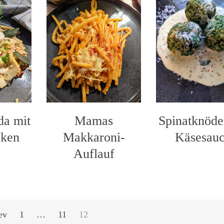
da mit
Mamas
Spinatknöde
cken
Makkaroni-
Käsesau
Auflauf
ev
1
…
11
12