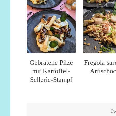
Gebratene Pilze
Fregola sar
mit Kartoffel-
Artischo
Sellerie-Stampf
Seitennummerierung
Pr
der